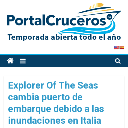
Skip
to
content
PortalCruceros
Toda
la
información
de
Explorer Of The Seas
cruceros
cambia puerto de
en
un
embarque debido a las
solo
sitio
inundaciones en Italia