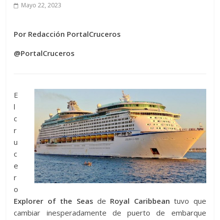
Mayo 22, 2023
Por Redacción PortalCruceros
@PortalCruceros
E
l
c
r
u
c
e
r
o
Explorer of the Seas
de
Royal Caribbean
tuvo que
cambiar inesperadamente de puerto de embarque