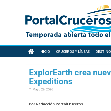
Skip
PortalCruceros
to
content
Toda
la
información
de
cruceros
en
INICIO
CRUCEROS Y LÍNEAS
DESTINO
un
solo
sitio
ExplorEarth crea nue
Expeditions
Mayo 28, 2026
Por Redacción PortalCruceros