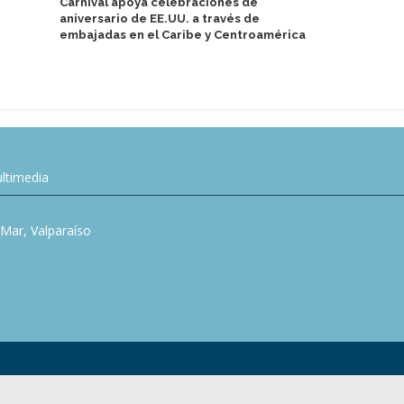
Carnival apoya celebraciones de
Variety Cru
aniversario de EE.UU. a través de
boutique par
embajadas en el Caribe y Centroamérica
ltimedia
l Mar, Valparaíso