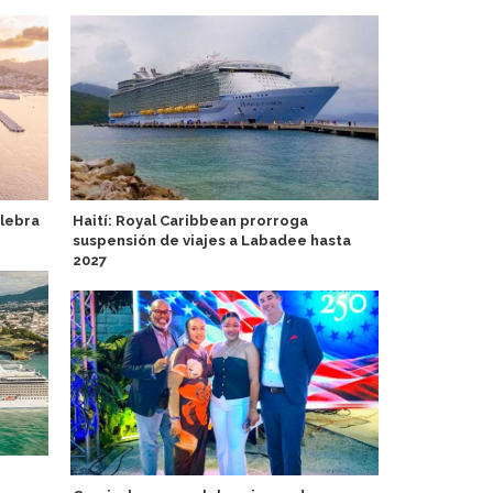
lebra
Haití: Royal Caribbean prorroga
Heritage Ex
suspensión de viajes a Labadee hasta
inaugural d
2027
2027-28