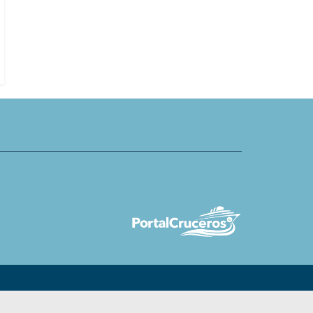
ises ofrece cruceros
cruceros durante agosto
a viajeros solitarios