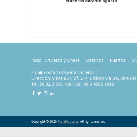
cruceros durante agosto
Inicio
Cruceros y Líneas
Destinos
Puertos
Mu
Email: contacto@portalcruceros.cl
Dirección: Viana 837, of. 214, Edificio Vía Bo, Viña de
Tel: 56 32 3 500 168
/
Cel: 56 9 4586 1818
Copyright © 2026
PortalCruceros
. All rights reserved.