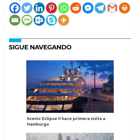
SIGUE NAVEGANDO
Scenic Eclipse II hace primera visita a
Silverse
Hamburgo
con Perr