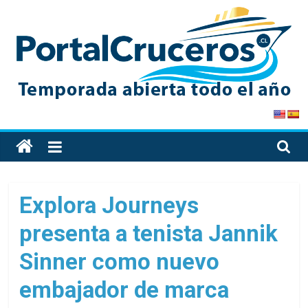
Skip
to
content
PortalCruceros
Toda
la
información
de
Explora Journeys
cruceros
presenta a tenista Jannik
en
un
Sinner como nuevo
solo
sitio
embajador de marca