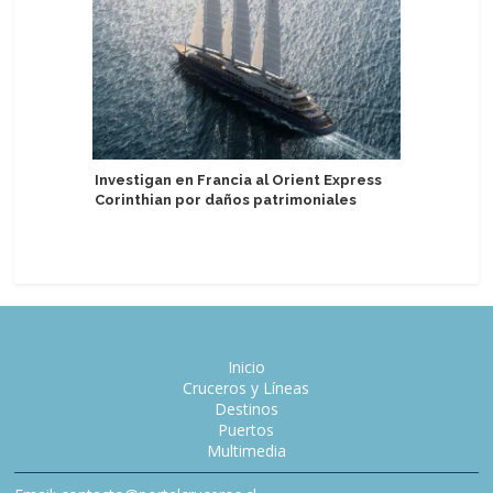
Investigan en Francia al Orient Express
Carnival
Corinthian por daños patrimoniales
aniversar
embajada
Inicio
Cruceros y Líneas
Destinos
Puertos
Multimedia