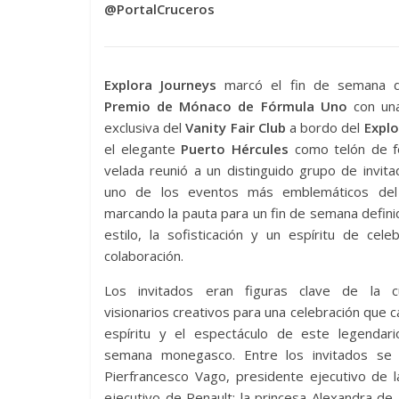
@PortalCruceros
Explora Journeys
marcó el fin de semana 
Premio de Mónaco de Fórmula Uno
con una
exclusiva del
Vanity Fair Club
a bordo del
Explor
el elegante
Puerto Hércules
como telón de f
velada reunió a un distinguido grupo de invit
uno de los eventos más emblemáticos del
marcando la pauta para un fin de semana defini
estilo, la sofisticación y un espíritu de cele
colaboración.
Los invitados eran figuras clave de la c
visionarios creativos para una celebración que c
espíritu y el espectáculo de este legendari
semana monegasco. Entre los invitados se en
Pierfrancesco Vago, presidente ejecutivo de 
ejecutivo de Renault; la princesa Alexandra d