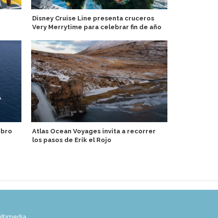
Disney Cruise Line presenta cruceros
Prana by At
Very Merrytime para celebrar fin de año
Charters en 
ibro
Atlas Ocean Voyages invita a recorrer
Yusen Cruis
los pasos de Erik el Rojo
artistas para
ltimedia