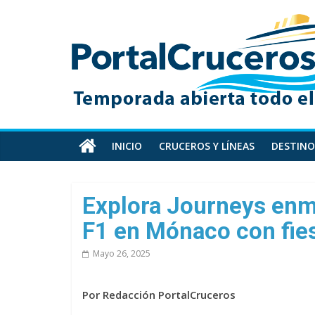
Skip
PortalCruceros
to
content
Toda
la
información
de
cruceros
en
INICIO
CRUCEROS Y LÍNEAS
DESTINO
un
solo
sitio
Explora Journeys enm
F1 en Mónaco con fies
Mayo 26, 2025
Por Redacción PortalCruceros