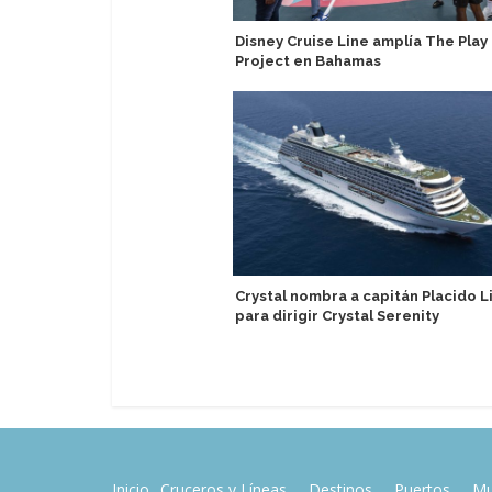
Disney Cruise Line amplía The Play
Project en Bahamas
Crystal nombra a capitán Placido L
para dirigir Crystal Serenity
Inicio
Cruceros y Líneas
Destinos
Puertos
Mu