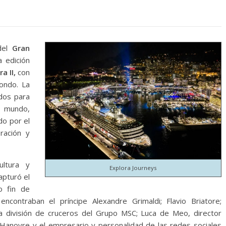
del
Gran
 edición
a II,
con
ondo. La
ados para
 mundo,
do por el
bración y
ultura y
Explora Journeys
apturó el
o fin de
contraban el príncipe Alexandre Grimaldi; Flavio Briatore;
la división de cruceros del Grupo MSC; Luca de Meo, director
e Hanovre y el empresario y personalidad de las redes sociales