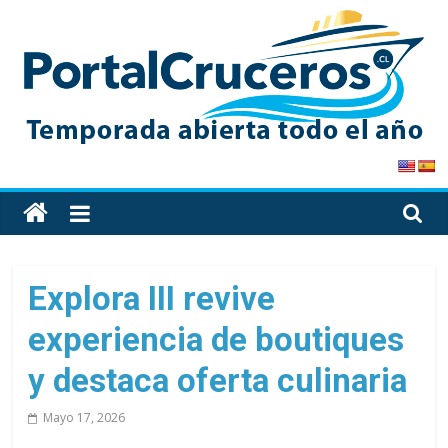
Skip
to
content
PortalCruceros
Toda
la
información
de
Explora III revive
cruceros
experiencia de boutiques
en
un
y destaca oferta culinaria
solo
sitio
Mayo 17, 2026