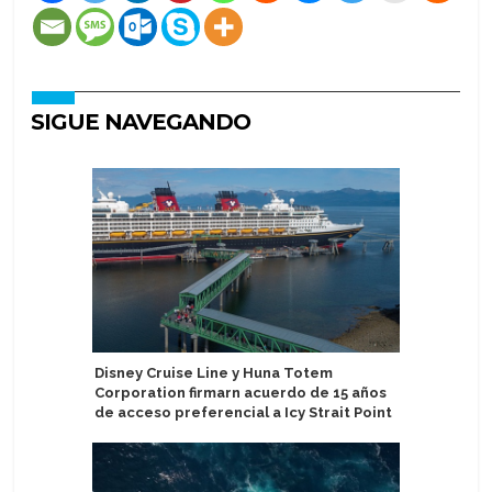
SIGUE NAVEGANDO
Disney Cruise Line y Huna Totem
TUI Crui
Corporation firmarn acuerdo de 15 años
en Puerto
de acceso preferencial a Icy Strait Point