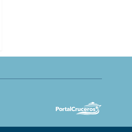
da, música y romanticismo
Mein Schiff elimina platos de paq
 2027 en crucero MOIN
gourmet para no subir precios