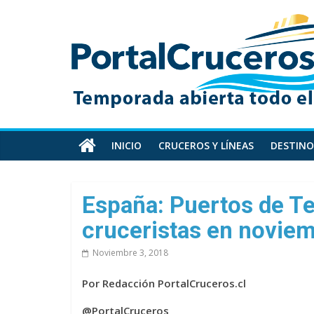
Skip
PortalCruceros
to
content
Toda
la
información
de
cruceros
en
INICIO
CRUCEROS Y LÍNEAS
DESTINO
un
solo
sitio
España: Puertos de Te
cruceristas en novie
Noviembre 3, 2018
Por Redacción PortalCruceros.cl
@PortalCruceros