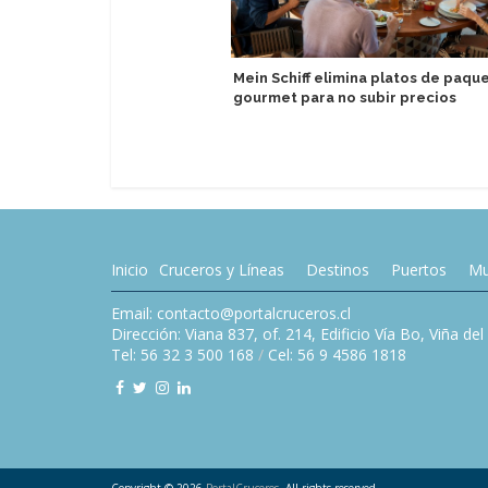
Mein Schiff elimina platos de paqu
gourmet para no subir precios
Inicio
Cruceros y Líneas
Destinos
Puertos
Mu
Email: contacto@portalcruceros.cl
Dirección: Viana 837, of. 214, Edificio Vía Bo, Viña de
Tel: 56 32 3 500 168
/
Cel: 56 9 4586 1818
Copyright © 2026
PortalCruceros
. All rights reserved.