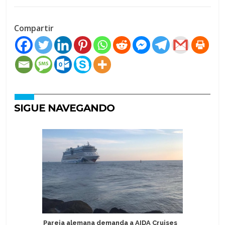
Compartir
SIGUE NAVEGANDO
Pareja alemana demanda a AIDA Cruises
Victoria