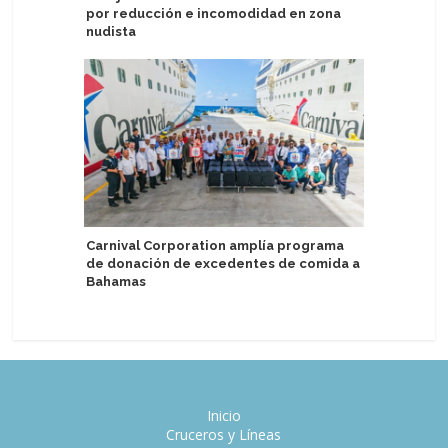
por reducción e incomodidad en zona
barcos
nudista
Emerald 
Carnival Corporation amplía programa
exclusiv
de donación de excedentes de comida a
de habla
Bahamas
Inicio
Cruceros y Líneas