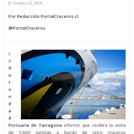
Octubre 25, 2018
Por Redacción PortalCruceros.cl
@PortalCruceros
L
a
A
u
t
o
ri
d
a
d
Portuaria de Tarragona
informó que recibirá la visita
de 5.600 turistas a bordo de cinco cruceros