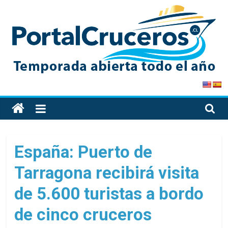
Skip
to
content
PortalCruceros
Toda
la
información
de
España: Puerto de
cruceros
Tarragona recibirá visita
en
un
de 5.600 turistas a bordo
solo
sitio
de cinco cruceros