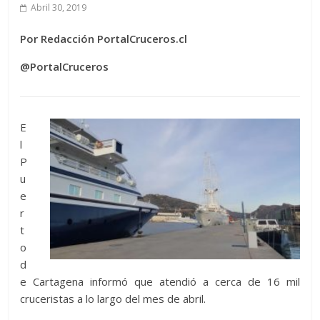
Abril 30, 2019
Por Redacción PortalCruceros.cl
@PortalCruceros
E
l
P
u
e
r
t
o
d
e Cartagena informó que atendió a cerca de 16 mil
cruceristas a lo largo del mes de abril.