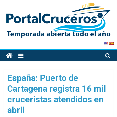
Skip
to
content
PortalCruceros
Toda
la
información
de
España: Puerto de
cruceros
Cartagena registra 16 mil
en
un
cruceristas atendidos en
solo
sitio
abril