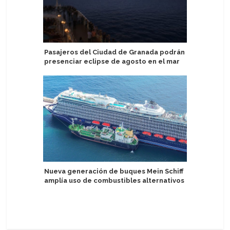
Pasajeros del Ciudad de Granada podrán
Tránsito 
presenciar eclipse de agosto en el mar
puertos 
de enero 
Nueva generación de buques Mein Schiff
amplía uso de combustibles alternativos
Royal Car
próximos
Grecia