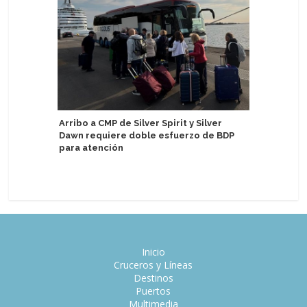
Arribo a CMP de Silver Spirit y Silver
Dawn requiere doble esfuerzo de BDP
TUI Rive
para atención
barcos p
Inicio
Cruceros y Líneas
Destinos
Puertos
Multimedia