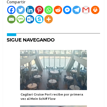
Compartir
SIGUE NAVEGANDO
Cagliari Cruise Port recibe por primera
Haití: R
vez al Mein Schiff Flow
suspensi
2027