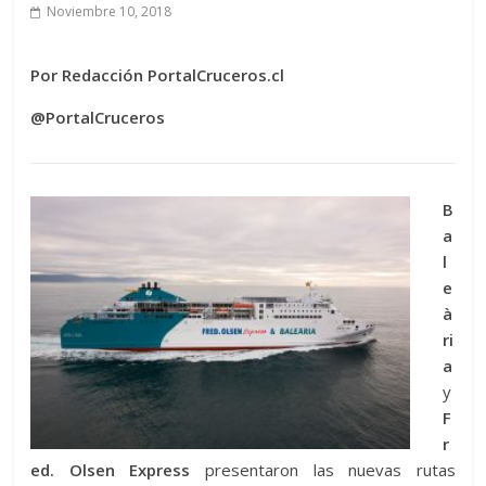
Noviembre 10, 2018
Por Redacción PortalCruceros.cl
@PortalCruceros
B
a
l
e
à
ri
a
y
F
r
ed. Olsen Express
presentaron las nuevas rutas