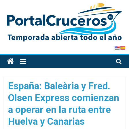
Skip
to
content
PortalCruceros
Toda
la
información
de
España: Baleària y Fred.
cruceros
Olsen Express comienzan
en
un
a operar en la ruta entre
solo
sitio
Huelva y Canarias