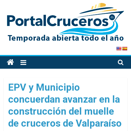
Skip
to
content
PortalCruceros
Toda
la
información
de
EPV y Municipio
cruceros
concuerdan avanzar en la
en
un
construcción del muelle
solo
sitio
de cruceros de Valparaíso