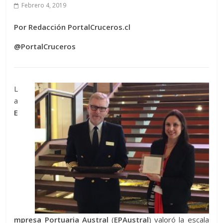
Febrero 4, 2019
Por Redacción PortalCruceros.cl
@PortalCruceros
L
a
E
mpresa Portuaria Austral
(
EPAustral
) valoró la escala