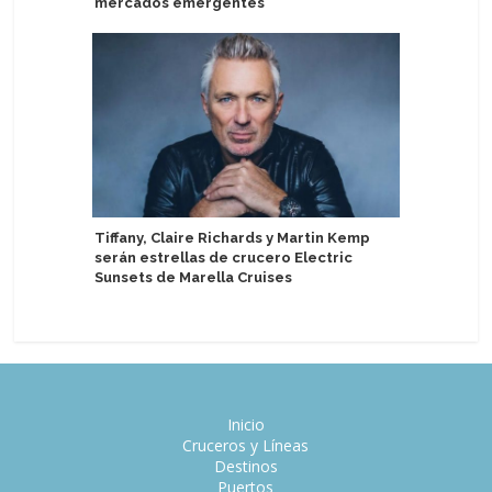
mercados emergentes
en segun
Tiffany, Claire Richards y Martin Kemp
México re
serán estrellas de crucero Electric
en perío
Sunsets de Marella Cruises
Inicio
Cruceros y Líneas
Destinos
Puertos