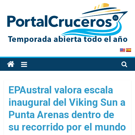
Skip
to
content
PortalCruceros
Toda
la
información
de
EPAustral valora escala
cruceros
inaugural del Viking Sun a
en
un
Punta Arenas dentro de
solo
sitio
su recorrido por el mundo