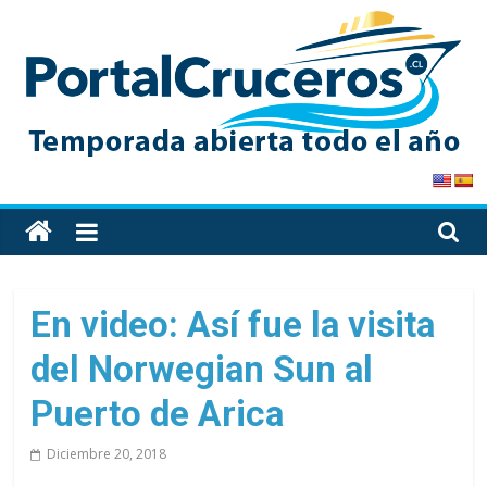
Skip
to
content
PortalCruceros
Toda
la
información
de
En video: Así fue la visita
cruceros
del Norwegian Sun al
en
un
Puerto de Arica
solo
sitio
Diciembre 20, 2018