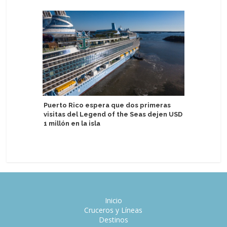
Puerto Rico espera que dos primeras
Ambassad
visitas del Legend of the Seas dejen USD
reemplaz
1 millón en la isla
Oriente
Inicio
Cruceros y Líneas
Destinos