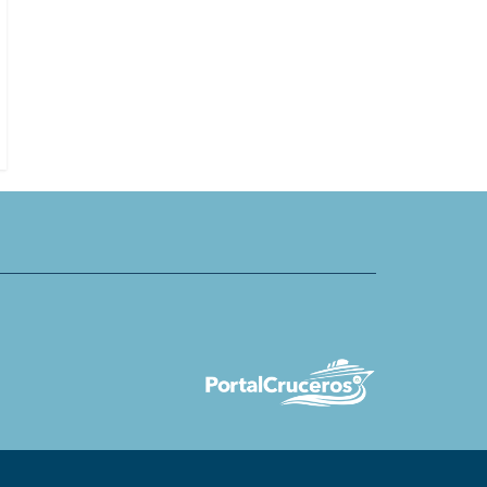
Antarctica21 cierra colaboración
Cruise Line aconseja cómo
Leica Camera
viajes cancelados a Medio