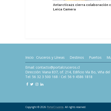
Antarctica21 cierra colaboración 
Leica Camera
Inicio
Cruceros y Líneas
Destinos
Puertos
Mu
Email: contacto@portalcruceros.cl
Dirección: Viana 837, of. 214, Edificio Vía Bo, Viña de
Tel: 56 32 3 500 168
/
Cel: 56 9 4586 1818
Copyright © 2026
PortalCruceros
. All rights reserved.