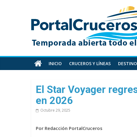
Skip
PortalCruceros
to
content
Toda
la
información
de
cruceros
en
INICIO
CRUCEROS Y LÍNEAS
DESTINO
un
solo
sitio
El Star Voyager regr
en 2026
Octubre 29, 2025
Por Redacción PortalCruceros