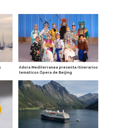
s
Adora Mediterranea presenta itinerarios
Agente de S
temáticos Ópera de Beijing
puntos en p
P&O Cruises