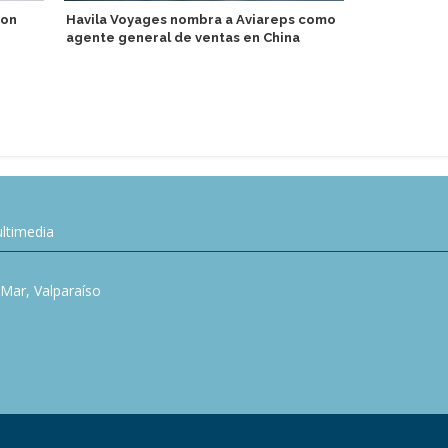
con
Havila Voyages nombra a Aviareps como
agente general de ventas en China
Ambassador 
reemplazar 
Oriente
ltimedia
l Mar, Valparaíso