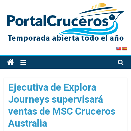
Skip
to
content
PortalCruceros
Toda
la
información
de
Ejecutiva de Explora
cruceros
Journeys supervisará
en
un
ventas de MSC Cruceros
solo
sitio
Australia