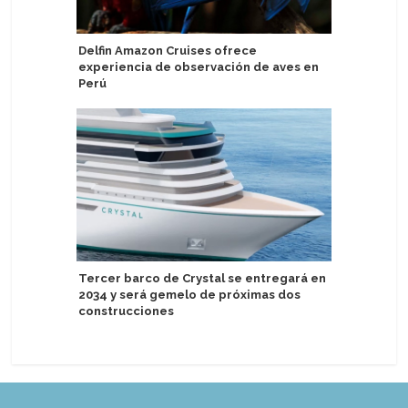
Delfin Amazon Cruises ofrece
United W
experiencia de observación de aves en
barcos c
Perú
fase de 
Tercer barco de Crystal se entregará en
Holland 
2034 y será gemelo de próximas dos
Europa e
construcciones
escalas 