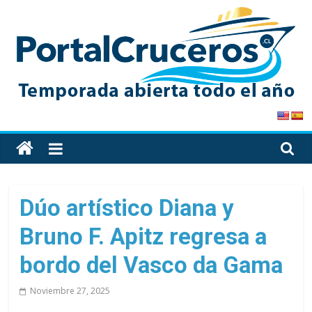
Skip
to
content
PortalCruceros
Toda
la
información
de
Dúo artístico Diana y
cruceros
Bruno F. Apitz regresa a
en
un
bordo del Vasco da Gama
solo
sitio
Noviembre 27, 2025