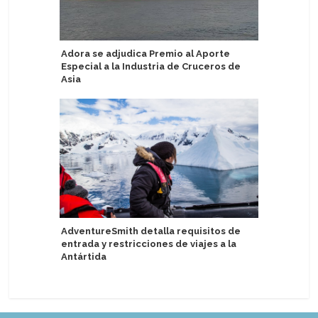
Adora se adjudica Premio al Aporte
Agencia 
Especial a la Industria de Cruceros de
socio de
Asia
AIDA lle
AdventureSmith detalla requisitos de
marítimas
entrada y restricciones de viajes a la
Antártida