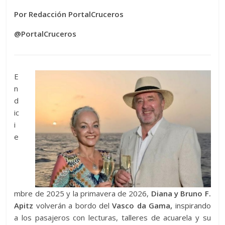
Por Redacción PortalCruceros
@PortalCruceros
E
n
d
ic
i
e
mbre de 2025 y la primavera de 2026,
Diana y Bruno F.
Apitz
volverán a bordo del
Vasco da Gama,
inspirando
a los pasajeros con lecturas, talleres de acuarela y su