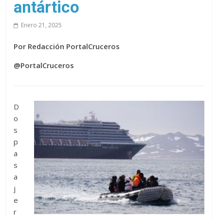
antártico
Enero 21, 2025
Por Redacción PortalCruceros
@PortalCruceros
D
o
s
p
a
s
a
j
e
r