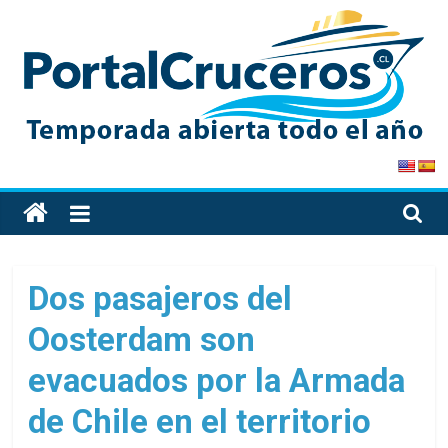
Skip
to
content
PortalCruceros
Toda
la
información
de
Dos pasajeros del
cruceros
Oosterdam son
en
un
evacuados por la Armada
solo
sitio
de Chile en el territorio