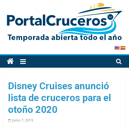
Skip
to
content
PortalCruceros
Toda
la
información
de
Disney Cruises anunció
cruceros
lista de cruceros para el
en
un
otoño 2020
solo
sitio
Junio 7, 2019