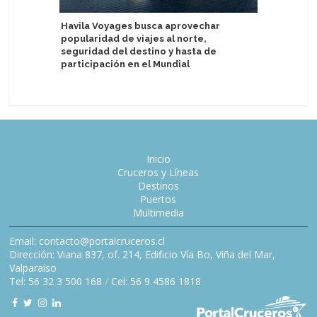
Havila Voyages busca aprovechar
Puerto de
popularidad de viajes al norte,
escalas 
seguridad del destino y hasta de
participación en el Mundial
Inicio
Cruceros y Líneas
Destinos
Puertos
Multimedia
Email: contacto@portalcruceros.cl
Dirección: Viana 837, of. 214, Edificio Vía Bo, Viña del Mar,
Valparaíso
Tel: 56 32 3 500 168
/
Cel: 56 9 4586 1818