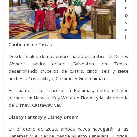
e
r
o
s
a
l
Caribe desde Texas
Desde finales de noviembre hasta diciembre, el Disney
Wonder saldrá desde Galveston, en Texas,
desarrollando cruceros de cuatro, cinco, seis y siete
noches a Costa Maya, Cozumel y Gran Caimán.
En cuanto a los cruceros a Bahamas, estos incluyen
paradas en Nassau, Key West en Florida y la isla privada
de Disney, Castaway Cay.
Disney Fantasy y Disney Dream
En el otoño de 2020, ambas naves navegarán a las
Bahamas y el Caribe desde Puerto Cañaveral, Florida,