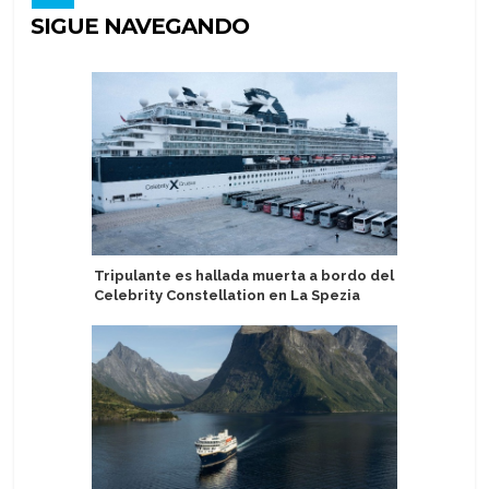
SIGUE NAVEGANDO
Tripulante es hallada muerta a bordo del
Ikarus To
Celebrity Constellation en La Spezia
China, Ja