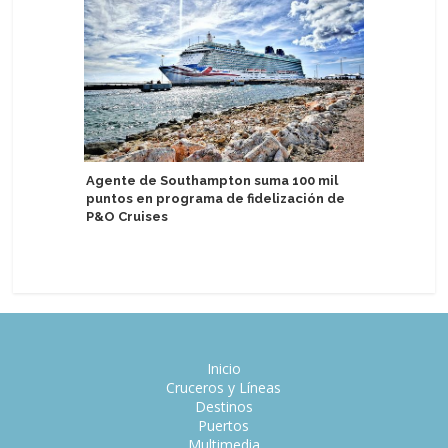
Agente de Southampton suma 100 mil
Lisboa mu
puntos en programa de fidelización de
turismo 
P&O Cruises
de 2026
Inicio
Cruceros y Líneas
Destinos
Puertos
Multimedia