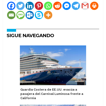
SIGUE NAVEGANDO
Guardia Costera de EE.UU. evacúa a
Réplica d
pasajera del Carnival Luminosa frente a
Puerto d
California
de agost