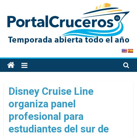
Skip
to
content
PortalCruceros
Toda
la
información
de
Disney Cruise Line
cruceros
organiza panel
en
un
profesional para
solo
sitio
estudiantes del sur de