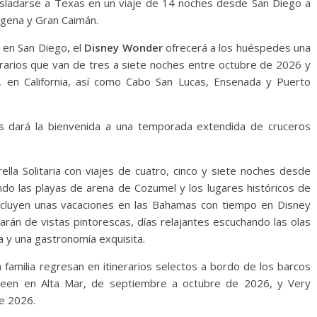
sladarse a Texas en un viaje de 14 noches desde San Diego a
agena y Gran Caimán.
 en San Diego, el
Disney Wonder
ofrecerá a los huéspedes una
nerarios que van de tres a siete noches entre octubre de 2026 y
a, en California, así como Cabo San Lucas, Ensenada y Puerto
as dará la bienvenida a una temporada extendida de cruceros
lla Solitaria con viajes de cuatro, cinco y siete noches desde
ndo las playas de arena de Cozumel y los lugares históricos de
incluyen unas vacaciones en las Bahamas con tiempo en Disney
rán de vistas pintorescas, días relajantes escuchando las olas
a y una gastronomía exquisita.
a familia regresan en itinerarios selectos a bordo de los barcos
een en Alta Mar, de septiembre a octubre de 2026, y Very
e 2026.