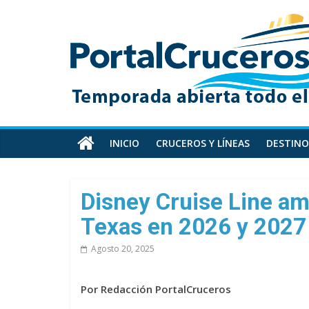
Skip
PortalCruceros
to
content
Toda
la
información
de
cruceros
en
INICIO
CRUCEROS Y LÍNEAS
DESTINO
un
solo
sitio
Disney Cruise Line amp
Texas en 2026 y 2027
Agosto 20, 2025
Por Redacción PortalCruceros