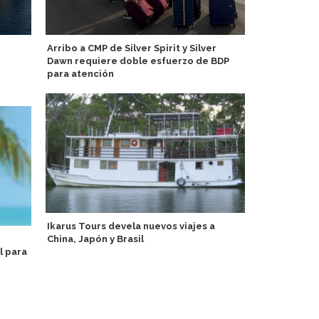
Arribo a CMP de Silver Spirit y Silver
Asuka II anu
Dawn requiere doble esfuerzo de BDP
la Costa Oes
para atención
PortCastelló
Ikarus Tours devela nuevos viajes a
lúdica con 
China, Japón y Brasil
turistas y r
l para