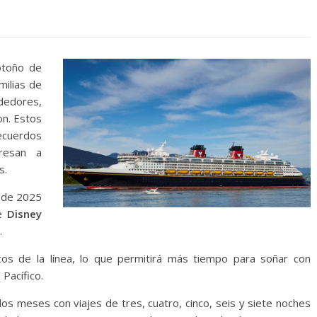
otoño de
milias de
ededores,
on. Estos
ecuerdos
resan a
s.
o de 2025
de
Disney
.
cos de la línea, lo que permitirá más tiempo para soñar con
 Pacífico.
os meses con viajes de tres, cuatro, cinco, seis y siete noches