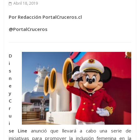
Abril 18, 2019
Por Redacción PortalCruceros.cl
@PortalCruceros
D
i
s
n
e
y
C
r
u
i
se Line
anunció que llevará a cabo una serie de
iniciativas para promover la inclusión femenina en la