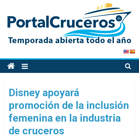
Skip
to
content
PortalCruceros
Toda
la
información
de
Disney apoyará
cruceros
promoción de la inclusión
en
un
femenina en la industria
solo
sitio
de cruceros