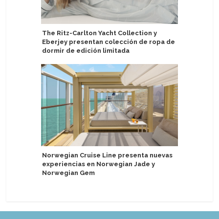
The Ritz-Carlton Yacht Collection y
Mein Schi
Eberjey presentan colección de ropa de
Puerto d
dormir de edición limitada
Lisboa mu
Norwegian Cruise Line presenta nuevas
turismo 
experiencias en Norwegian Jade y
de 2026
Norwegian Gem