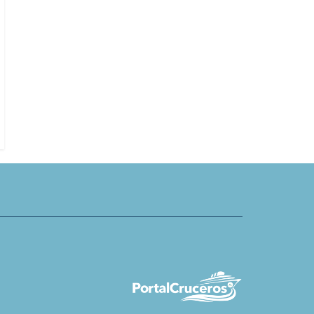
Cantante regala 27 mil cruceros d
bean mantiene apoyo a obra
en Margaritavilla at Sea
ahahual pese a trabas
ara establecer resort