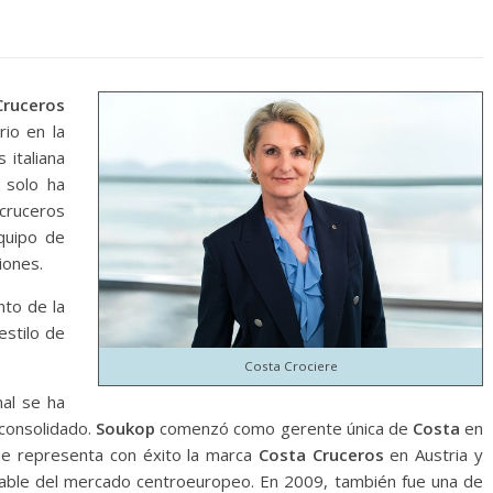
Cruceros
rio en la
 italiana
 solo ha
cruceros
quipo de
iones.
nto de la
estilo de
Costa Crociere
al se ha
 consolidado.
Soukop
comenzó como gerente única de
Costa
en
ue representa con éxito la marca
Costa Cruceros
en Austria y
sable del mercado centroeuropeo. En 2009, también fue una de