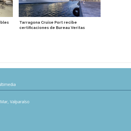
obles
Tarragona Cruise Port recibe
certificaciones de Bureau Veritas
Royal Carib
social en M
estatales p
ltimedia
l Mar, Valparaíso