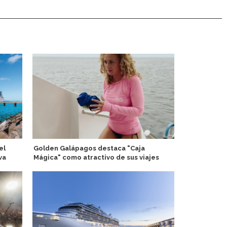
el
Golden Galápagos destaca "Caja
Mystic Cruis
va
Mágica" como atractivo de sus viajes
el equipami
"arsenal" d