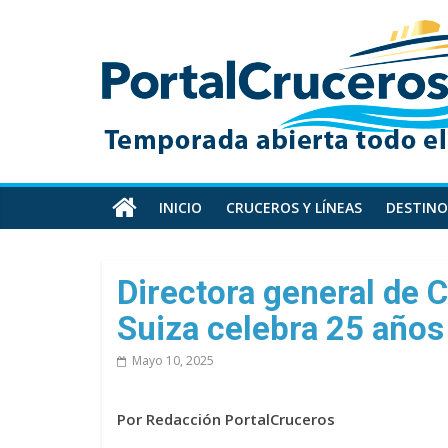
Skip
PortalCruceros
to
content
Toda
la
información
de
cruceros
en
INICIO
CRUCEROS Y LÍNEAS
DESTINO
un
solo
sitio
Directora general de 
Suiza celebra 25 años
Mayo 10, 2025
Por Redacción PortalCruceros