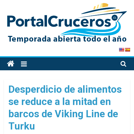
Skip
to
content
PortalCruceros
Toda
la
información
de
Desperdicio de alimentos
cruceros
se reduce a la mitad en
en
un
barcos de Viking Line de
solo
sitio
Turku