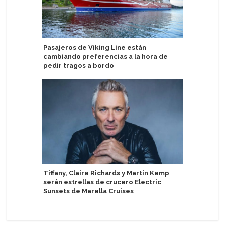
Pasajeros de Viking Line están
Virgin V
cambiando preferencias a la hora de
informe 
pedir tragos a bordo
Golden G
Tiffany, Claire Richards y Martin Kemp
Mágica" c
serán estrellas de crucero Electric
Sunsets de Marella Cruises