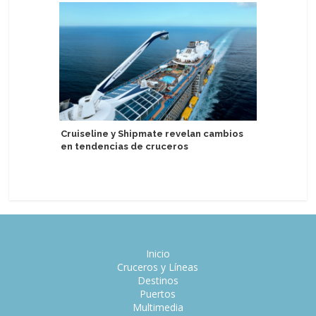
Cruiseline y Shipmate revelan cambios
Variety 
en tendencias de cruceros
boutique 
Inicio
Cruceros y Líneas
Destinos
Puertos
Multimedia