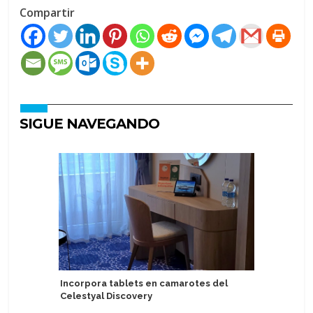
Compartir
SIGUE NAVEGANDO
Incorpora tablets en camarotes del
Variety 
Celestyal Discovery
por isla