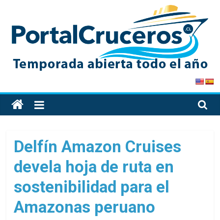
Skip
to
content
PortalCruceros
Toda
la
información
de
Delfín Amazon Cruises
cruceros
devela hoja de ruta en
en
un
sostenibilidad para el
solo
sitio
Amazonas peruano