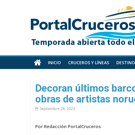
Skip
PortalCruceros
to
content
Toda
la
información
de
cruceros
en
INICIO
CRUCEROS Y LÍNEAS
DESTINO
un
solo
sitio
Decoran últimos barco
obras de artistas nor
Septiembre 28, 2023
Por Redacción PortalCruceros