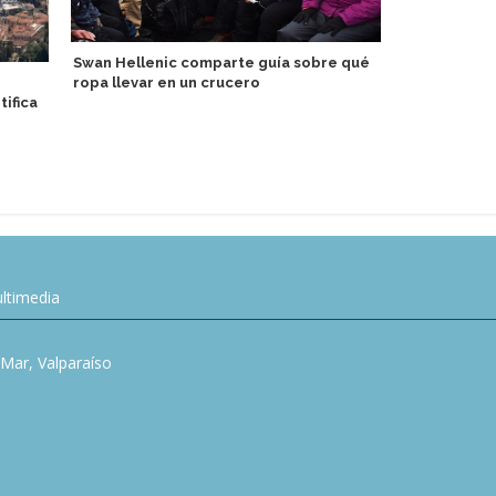
Swan Hellenic comparte guía sobre qué
ropa llevar en un crucero
MSC Crucero
tifica
el Mediterr
Lirica
ltimedia
l Mar, Valparaíso