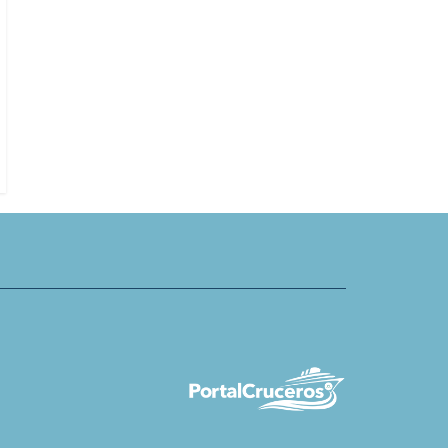
s presenta nuevo viaje por
Pavlus Travel & Cruise celebra
áneo Oriental en el MSC
resultados en sector de lujo e iden
tendencias para 2027