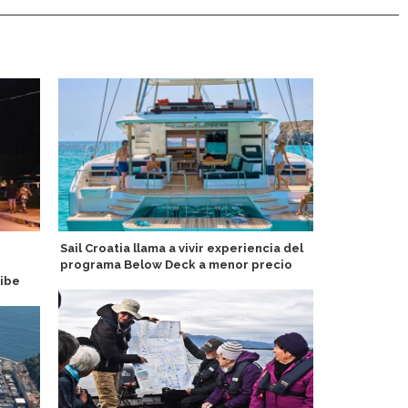
Sail Croatia llama a vivir experiencia del
Daniela Gar
programa Below Deck a menor precio
staff captai
ribe
Line