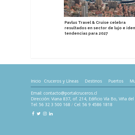
Pavlus Travel & Cruise celebra
resultados en sector de lujo e iden
tendencias para 2027
Inicio
Cruceros y Líneas
Destinos
Puertos
Mu
Email: contacto@portalcruceros.cl
Dirección: Viana 837, of. 214, Edificio Vía Bo, Viña de
Tel: 56 32 3 500 168
/
Cel: 56 9 4586 1818