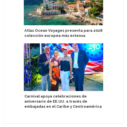
Atlas Ocean Voyages presenta para 2028
Havila V
colección europea más extensa
agente g
Carnival apoya celebraciones de
Puerto Pl
aniversario de EE.UU. a través de
cruceros
embajadas en el Caribe y Centroamérica