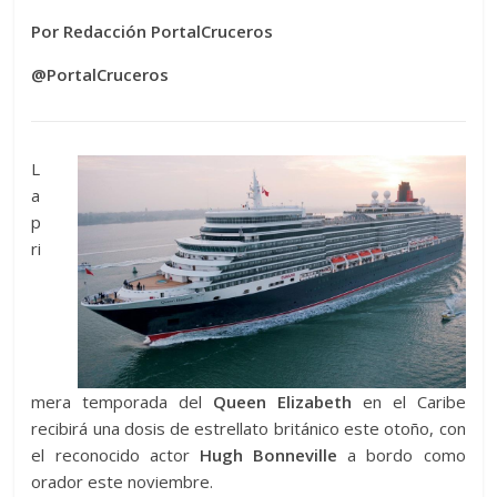
Por Redacción PortalCruceros
@PortalCruceros
L
a
p
ri
mera temporada del
Queen Elizabeth
en el Caribe
recibirá una dosis de estrellato británico este otoño, con
el reconocido actor
Hugh Bonneville
a bordo como
orador este noviembre.