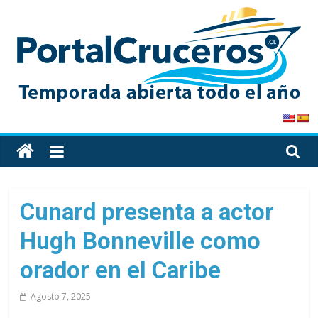
Skip
to
content
PortalCruceros
Toda
la
información
de
Cunard presenta a actor
cruceros
Hugh Bonneville como
en
un
orador en el Caribe
solo
sitio
Agosto 7, 2025