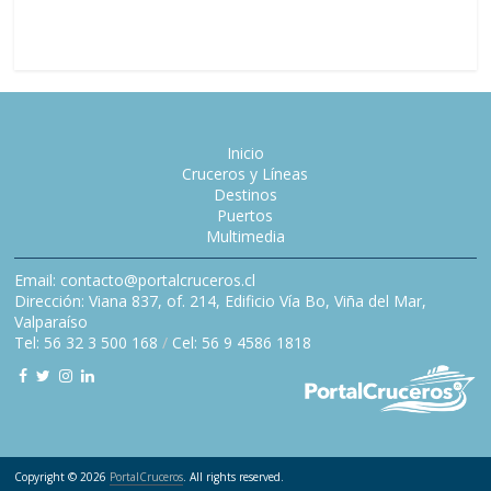
inaugural
Inicio
Cruceros y Líneas
Destinos
Puertos
Multimedia
Email: contacto@portalcruceros.cl
Dirección: Viana 837, of. 214, Edificio Vía Bo, Viña del Mar,
Valparaíso
Tel: 56 32 3 500 168
/
Cel: 56 9 4586 1818
Copyright © 2026
PortalCruceros
. All rights reserved.