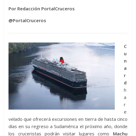
Por Redacción PortalCruceros
@PortalCruceros
C
u
n
a
r
d
h
a
r
e
velado que ofrecerá excursiones en tierra de hasta cinco
días en su regreso a Sudamérica el próximo año, donde
los cruceristas podrán visitar lugares como
Machu