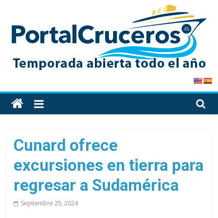
Skip
to
content
PortalCruceros
Toda
la
información
de
Cunard ofrece
cruceros
excursiones en tierra para
en
un
regresar a Sudamérica
solo
sitio
Septiembre 25, 2024