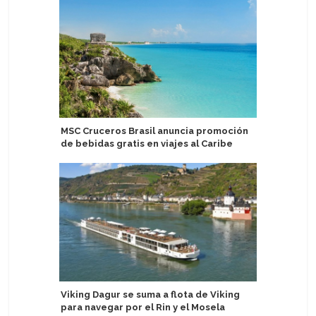
MSC Cruceros Brasil anuncia promoción
AIDA Cru
de bebidas gratis en viajes al Caribe
eficiente
tierra, b
Viking Dagur se suma a flota de Viking
para navegar por el Rin y el Mosela
Puerto d