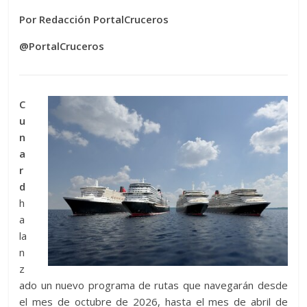
Por Redacción PortalCruceros
@PortalCruceros
C
u
n
a
r
d
h
a
la
n
z
ado un nuevo programa de rutas que navegarán desde
el mes de octubre de 2026, hasta el mes de abril de