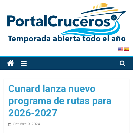
Skip
to
content
PortalCruceros
Toda
la
información
de
Cunard lanza nuevo
cruceros
programa de rutas para
en
un
2026-2027
solo
sitio
Octubre 9, 2024