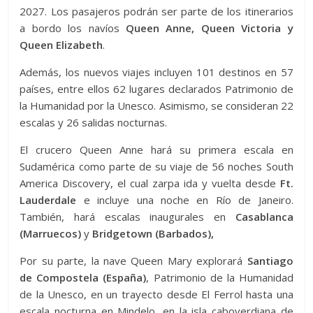
2027. Los pasajeros podrán ser parte de los itinerarios
a bordo los navíos
Queen Anne, Queen Victoria y
Queen Elizabeth
.
Además, los nuevos viajes incluyen 101 destinos en 57
países, entre ellos 62 lugares declarados Patrimonio de
la Humanidad por la Unesco. Asimismo, se consideran 22
escalas y 26 salidas nocturnas.
El crucero Queen Anne hará su primera escala en
Sudamérica como parte de su viaje de 56 noches South
America Discovery, el cual zarpa ida y vuelta desde
Ft.
Lauderdale
e incluye una noche en Río de Janeiro.
También, hará escalas inaugurales en
Casablanca
(Marruecos)
y
Bridgetown (Barbados),
Por su parte, la nave Queen Mary explorará
Santiago
de Compostela (España)
, Patrimonio de la Humanidad
de la Unesco, en un trayecto desde El Ferrol hasta una
escala nocturna en Mindelo, en la isla caboverdiana de