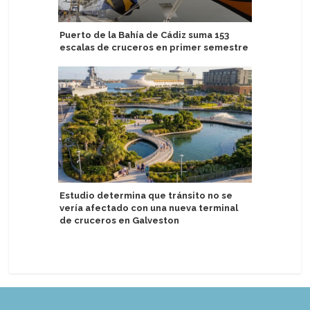
Puerto de la Bahía de Cádiz suma 153
Argentin
escalas de cruceros en primer semestre
comparte
proyecto
Estudio determina que tránsito no se
vería afectado con una nueva terminal
P&O Cruc
de cruceros en Galveston
vacacion
USD 400