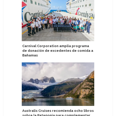
Carnival Corporation amplía programa
Puerto d
de donación de excedentes de comida a
Atlántida
Bahamas
Con estr
Australis Cruises recomienda ocho libros
en el Ado
sobre la Patagonia para complementar
temporad