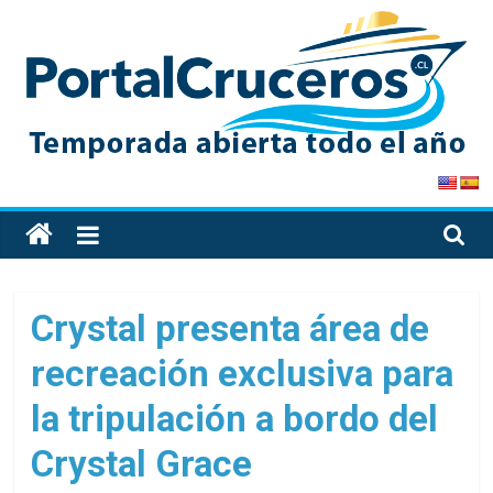
Skip
to
content
PortalCruceros
Toda
la
información
de
Crystal presenta área de
cruceros
recreación exclusiva para
en
un
la tripulación a bordo del
solo
sitio
Crystal Grace