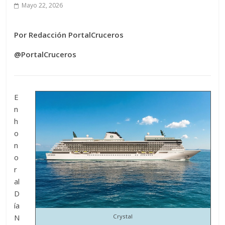
Mayo 22, 2026
Por Redacción PortalCruceros
@PortalCruceros
E
n
h
o
n
o
r
al
D
ía
N
Crystal