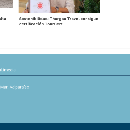
e
lta
Sostenibilidad: Thurgau Travel consigue
Ponant Explo
certificación TourCert
colaboració
ltimedia
l Mar, Valparaíso