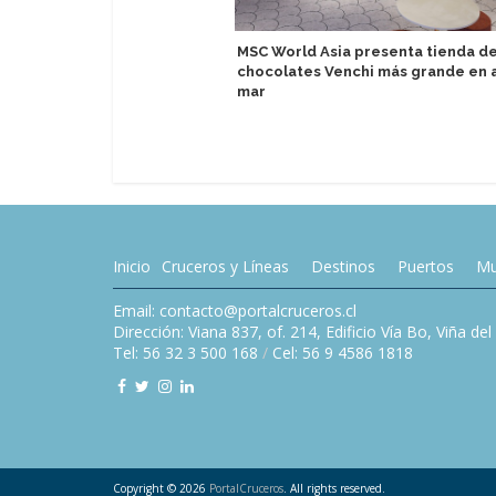
MSC World Asia presenta tienda d
chocolates Venchi más grande en a
mar
Inicio
Cruceros y Líneas
Destinos
Puertos
Mu
Email: contacto@portalcruceros.cl
Dirección: Viana 837, of. 214, Edificio Vía Bo, Viña de
Tel: 56 32 3 500 168
/
Cel: 56 9 4586 1818
Copyright © 2026
PortalCruceros
. All rights reserved.