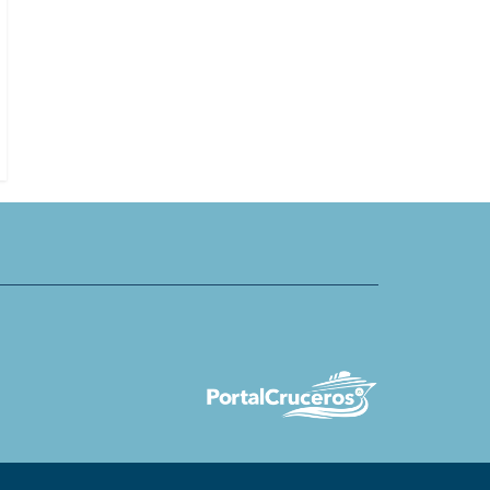
MSC World Asia presenta tienda d
rations y Vilebrequin lanzan
chocolates Venchi más grande en 
n exclusiva
mar