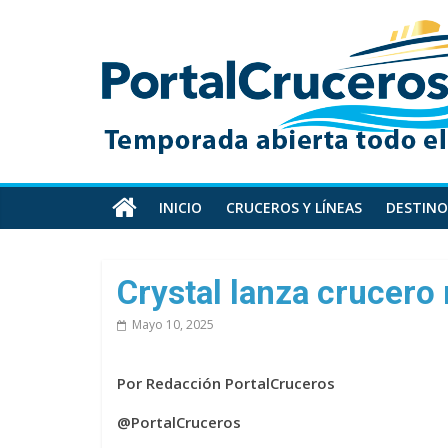
Skip
PortalCruceros
to
content
Toda
la
información
de
cruceros
en
INICIO
CRUCEROS Y LÍNEAS
DESTINO
un
solo
sitio
Crystal lanza crucero
Mayo 10, 2025
Por Redacción PortalCruceros
@PortalCruceros