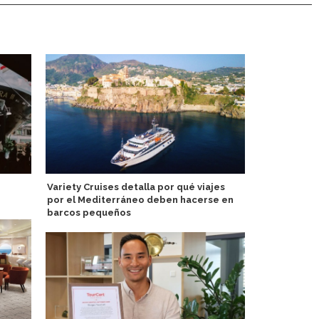
Variety Cruises detalla por qué viajes
Renovación 
por el Mediterráneo deben hacerse en
permite alz
barcos pequeños
Canarias