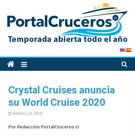
Skip
to
content
PortalCruceros
Toda
la
información
de
Crystal Cruises anuncia
cruceros
su World Cruise 2020
en
un
Febrero 23, 2018
solo
sitio
Por Redacción PortalCruceros.cl