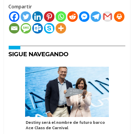
Compartir
SIGUE NAVEGANDO
Destiny será el nombre de futuro barco
Tallink ll
Ace Class de Carnival
finlandes
Saarema