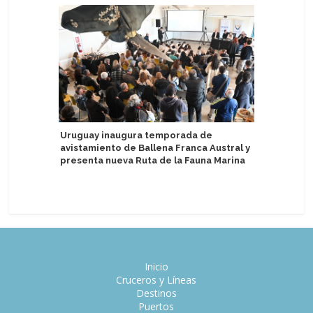
Uruguay inaugura temporada de
avistamiento de Ballena Franca Austral y
Realizan
presenta nueva Ruta de la Fauna Marina
Aman at S
Inicio
Cruceros y Líneas
Destinos
Puertos