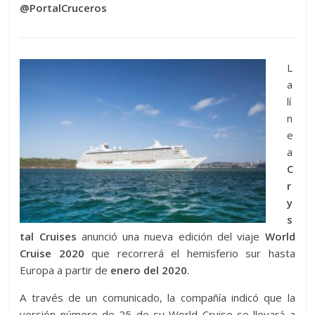
@PortalCruceros
L
a
lí
n
e
a
C
r
y
s
tal Cruises
anunció una nueva edición del viaje
World
Cruise 2020
que recorrerá el hemisferio sur hasta
Europa a partir de
enero del 2020
.
A través de un comunicado, la compañía indicó que la
versión número de 25 de su World Cruise se llevará a