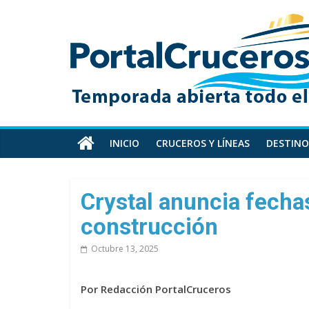
Skip
PortalCruceros
to
content
Toda
la
información
de
cruceros
en
INICIO
CRUCEROS Y LÍNEAS
DESTINO
un
solo
sitio
Crystal anuncia fecha
construcción
Octubre 13, 2025
Por Redacción PortalCruceros