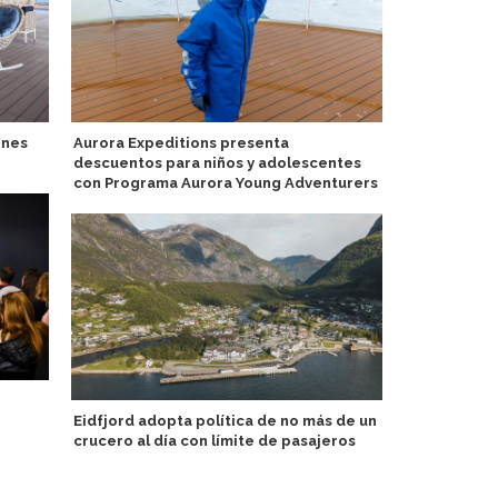
ones
Aurora Expeditions presenta
MSC Crucero
descuentos para niños y adolescentes
más popular
con Programa Aurora Young Adventurers
AIDA Cruise
Eidfjord adopta política de no más de un
eficientes c
crucero al día con límite de pasajeros
tierra, bioc