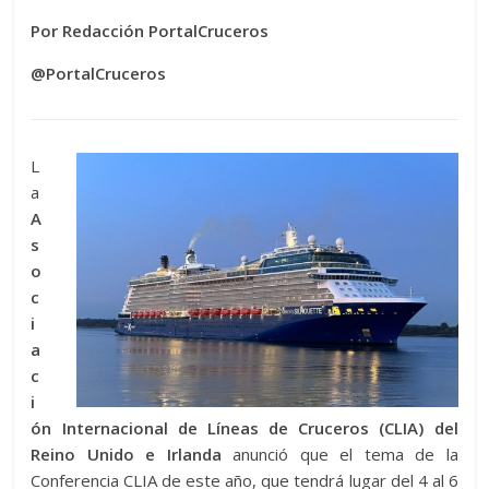
Por Redacción PortalCruceros
@PortalCruceros
L
a
A
s
o
c
i
a
c
i
ón Internacional de Líneas de Cruceros (CLIA) del
Reino Unido e Irlanda
anunció que el tema de la
Conferencia CLIA de este año, que tendrá lugar del 4 al 6