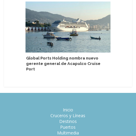
Global Ports Holding nombra nuevo
Factor d
gerente general de Acapulco Cruise
en segun
Port
Inicio
Cruceros y Líneas
Destinos
Puertos
Multimedia