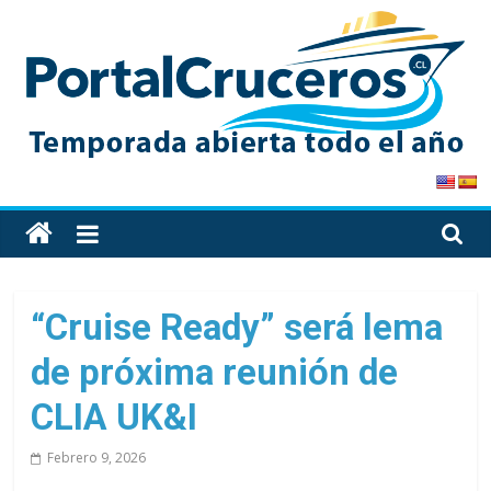
Skip
to
content
PortalCruceros
Toda
la
información
de
“Cruise Ready” será lema
cruceros
de próxima reunión de
en
un
CLIA UK&I
solo
sitio
Febrero 9, 2026