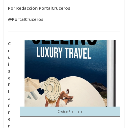
Por Redacción PortalCruceros
@PortalCruceros
C
r
u
i
s
e
P
l
a
n
n
Cruise Planners
e
r