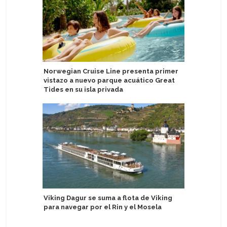
Norwegian Cruise Line presenta primer
Adora se
vistazo a nuevo parque acuático Great
Especial 
Tides en su isla privada
Asia
Viking Dagur se suma a flota de Viking
Video: M
para navegar por el Rin y el Mosela
técnico p
AquaDo