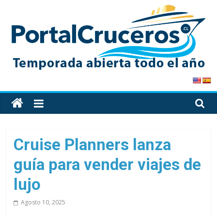
Skip
to
content
PortalCruceros
Toda
la
información
de
Cruise Planners lanza
cruceros
guía para vender viajes de
en
un
lujo
solo
sitio
Agosto 10, 2025