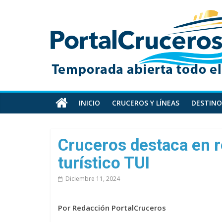
Skip
PortalCruceros
to
content
Toda
la
información
de
cruceros
en
INICIO
CRUCEROS Y LÍNEAS
DESTINO
un
solo
sitio
Cruceros destaca en r
turístico TUI
Diciembre 11, 2024
Por Redacción PortalCruceros