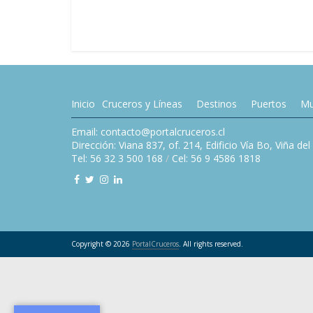
Inicio
Cruceros y Líneas
Destinos
Puertos
Mu
Email: contacto@portalcruceros.cl
Dirección: Viana 837, of. 214, Edificio Vía Bo, Viña de
Tel: 56 32 3 500 168
/
Cel: 56 9 4586 1818
Copyright © 2026
PortalCruceros
. All rights reserved.