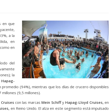
s en que
yacente,
33%, a la
lida, en
í como en
íodo del
tivamente
ones); la
 Hapag-
 promedio (94%), mientras que los días de crucero disponibles
millones (9,5 millones).
 Cruises
con las marcas
Mein Schiff
y
Hapag-Lloyd Cruises,
en
uises,
en Reino Unido. El alza en este segmento está impulsado