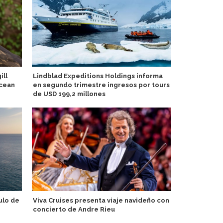
ill
Lindblad Expeditions Holdings informa
AdventureSm
Ocean
en segundo trimestre ingresos por tours
entrada y re
de USD 199,2 millones
Antártida
ulo de
Viva Cruises presenta viaje navideño con
Azamara Cru
concierto de Andre Rieu
ocho noches
experiencia