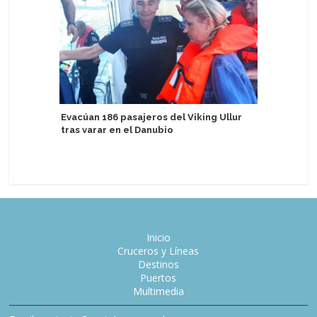
Evacúan 186 pasajeros del Viking Ullur
Jannik Si
tras varar en el Danubio
Explora II
Mediter
Inicio
Cruceros y Líneas
Destinos
Puertos
Multimedia