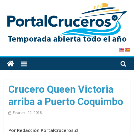
Skip
to
content
PortalCruceros
Toda
la
información
de
Crucero Queen Victoria
cruceros
arriba a Puerto Coquimbo
en
un
Febrero 22, 2018
solo
sitio
Por Redacción PortalCruceros.cl