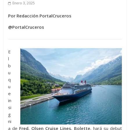
Enero 3, 2025
Por Redacción PortalCruceros
@PortalCruceros
E
l
b
u
q
u
e
in
si
g
ni
a de
Fred. Olsen Cruise Lines
,
Bolette
, hará su debut