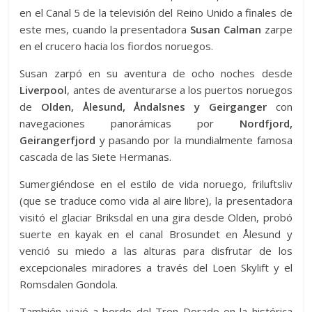
en el Canal 5 de la televisión del Reino Unido a finales de
este mes, cuando la presentadora
Susan Calman
zarpe
en el crucero hacia los fiordos noruegos.
Susan zarpó en su aventura de ocho noches desde
Liverpool
, antes de aventurarse a los puertos noruegos
de
Olden, Ålesund, Åndalsnes y Geirganger
con
navegaciones panorámicas por
Nordfjord,
Geirangerfjord
y pasando por la mundialmente famosa
cascada de las Siete Hermanas.
Sumergiéndose en el estilo de vida noruego, friluftsliv
(que se traduce como vida al aire libre), la presentadora
visitó el glaciar Briksdal en una gira desde Olden, probó
suerte en kayak en el canal Brosundet en Ålesund y
venció su miedo a las alturas para disfrutar de los
excepcionales miradores a través del Loen Skylift y el
Romsdalen Gondola.
También viajó a bordo del Tren Dorado en la histórica