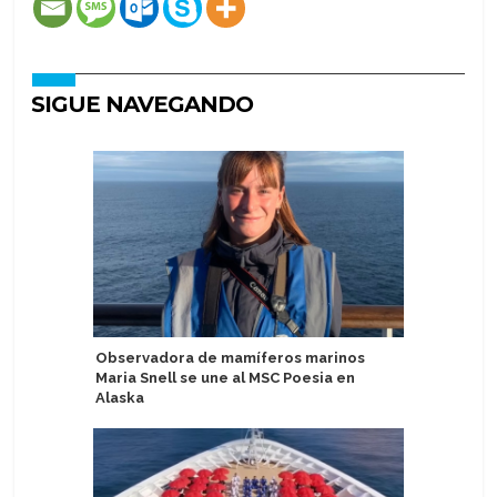
SIGUE NAVEGANDO
Observadora de mamíferos marinos
Puerto R
Maria Snell se une al MSC Poesia en
visitas d
Alaska
1 millón e