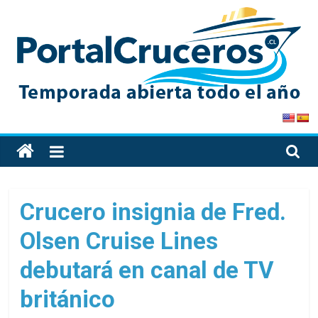
Skip
to
content
PortalCruceros
Toda
la
información
de
Crucero insignia de Fred.
cruceros
Olsen Cruise Lines
en
un
debutará en canal de TV
solo
sitio
británico