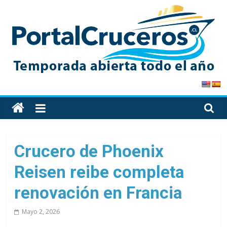
Skip
to
content
PortalCruceros
Toda
la
información
de
Crucero de Phoenix
cruceros
Reisen reibe completa
en
un
renovación en Francia
solo
sitio
Mayo 2, 2026