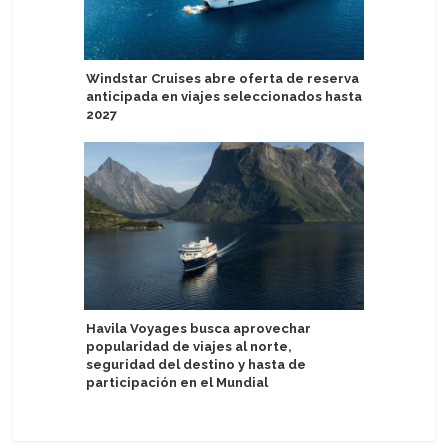
Windstar Cruises abre oferta de reserva
Aurora E
anticipada en viajes seleccionados hasta
descuent
2027
Seabourn
Havila Voyages busca aprovechar
Collecti
popularidad de viajes al norte,
seguridad del destino y hasta de
participación en el Mundial