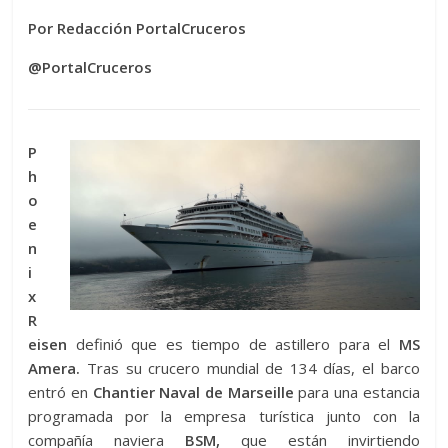
Por Redacción PortalCruceros
@PortalCruceros
P
h
o
e
n
i
x
R
eisen
definió que es tiempo de astillero para el
MS
Amera.
Tras su crucero mundial de 134 días, el barco
entró en
Chantier Naval de Marseille
para una estancia
programada por la empresa turística junto con la
compañía naviera
BSM,
que están invirtiendo