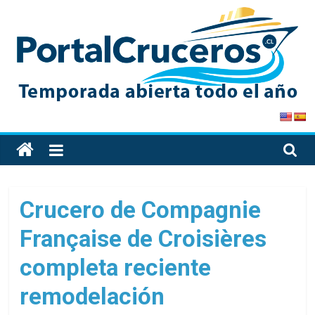
Skip
to
content
PortalCruceros
Toda
la
información
de
Crucero de Compagnie
cruceros
Française de Croisières
en
un
completa reciente
solo
sitio
remodelación