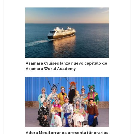
Azamara Cruises lanza nuevo capítulo de
Villa Vi
Azamara World Academy
buques c
funciona
Adora Mediterranea presenta itinerarios