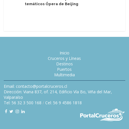
temáticos Ópera de Beijing
MSC Cruc
relámpag
Inicio
Cruceros y Líneas
Destinos
Puertos
Multimedia
Email: contacto@portalcruceros.cl
Dirección: Viana 837, of. 214, Edificio Vía Bo, Viña del Mar,
Valparaíso
Tel: 56 32 3 500 168
/
Cel: 56 9 4586 1818