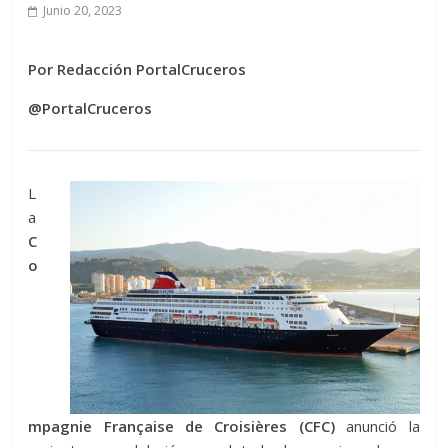
Junio 20, 2023
Por Redacción PortalCruceros
@PortalCruceros
L
a
C
o
mpagnie Française de Croisières (CFC)
anunció la