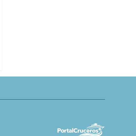
Atlas Ocean Voyages invita a reco
igo abre visor submarino
los pasos de Erik el Rojo