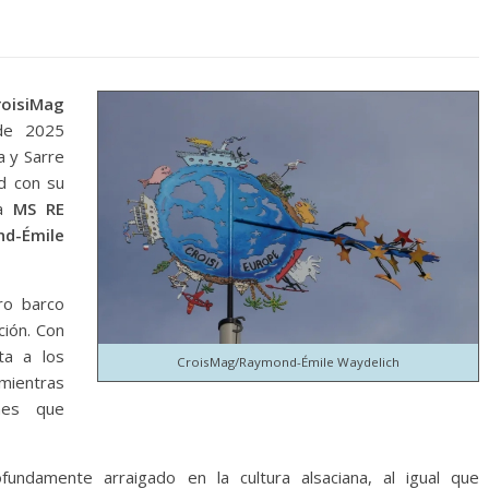
oisiMag
de 2025
a y Sarre
d con su
a
MS RE
-Émile
tro barco
ción. Con
ta a los
CroisMag/Raymond-Émile Waydelich
 mientras
ones que
undamente arraigado en la cultura alsaciana, al igual que