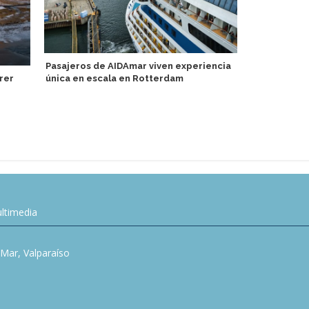
Pasajeros de AIDAmar viven experiencia
rer
única en escala en Rotterdam
Puerto de V
Atlántida
ltimedia
l Mar, Valparaíso