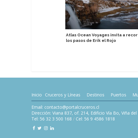
Atlas Ocean Voyages invita a recor
los pasos de Erik el Rojo
Inicio
Cruceros y Líneas
Destinos
Puertos
Mu
Email: contacto@portalcruceros.cl
Dirección: Viana 837, of. 214, Edificio Vía Bo, Viña de
Tel: 56 32 3 500 168
/
Cel: 56 9 4586 1818