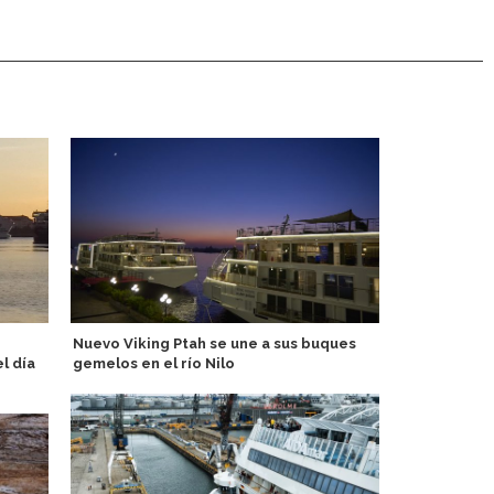
Nuevo Viking Ptah se une a sus buques
Antarctica2
l día
gemelos en el río Nilo
operador ch
impulsar exc
Continente 