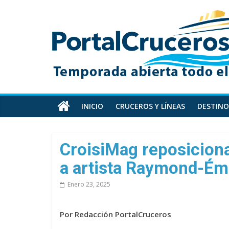
Skip
PortalCruceros
to
content
Toda
la
información
de
cruceros
en
INICIO
CRUCEROS Y LÍNEAS
DESTINO
un
solo
sitio
CroisiMag reposicion
a artista Raymond-Ém
Enero 23, 2025
Por Redacción PortalCruceros