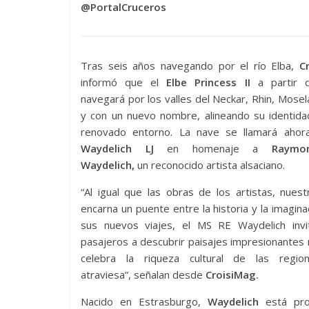
@PortalCruceros
Tras seis años navegando por el río Elba,
Cr
informó que el
Elbe Princess II
a partir 
navegará por los valles del Neckar, Rhin, Mosel
y con un nuevo nombre, alineando su identida
renovado entorno. La nave se llamará ahor
Waydelich LJ
en homenaje a
Raymond
Waydelich,
un reconocido artista alsaciano.
“Al igual que las obras de los artistas, nues
encarna un puente entre la historia y la imagina
sus nuevos viajes, el MS RE Waydelich invi
pasajeros a descubrir paisajes impresionantes
celebra la riqueza cultural de las regi
atraviesa”, señalan desde
CroisiMag.
Nacido en Estrasburgo,
Waydelich
está prof