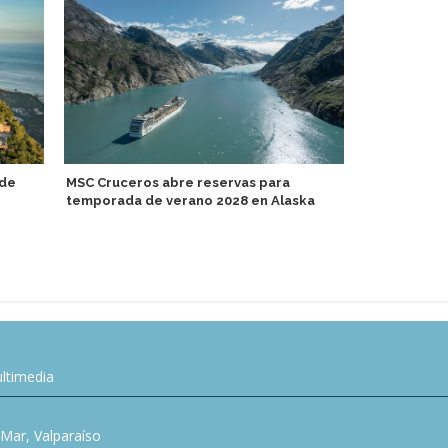
 de
MSC Cruceros abre reservas para
temporada de verano 2028 en Alaska
Sirena segu
la primaver
ltimedia
l Mar, Valparaíso