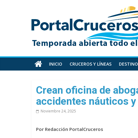
Skip
PortalCruceros
to
content
Toda
la
información
de
cruceros
en
INICIO
CRUCEROS Y LÍNEAS
DESTINO
un
solo
sitio
Crean oficina de abog
accidentes náuticos y
Noviembre 24, 2025
Por Redacción PortalCruceros