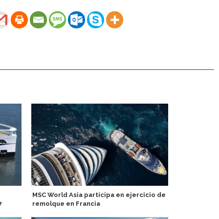
MSC World Asia participa en ejercicio de
Heritage Ex
7
remolque en Francia
inaugural d
2027-28