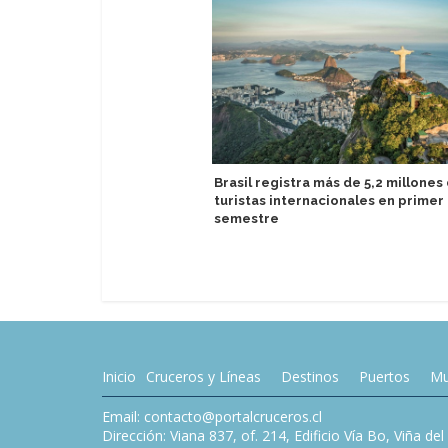
Brasil registra más de 5,2 millones
turistas internacionales en primer
semestre
Inicio
Cruceros y Líneas
Destinos
Puertos
Mu
Email: contacto@portalcruceros.cl
Dirección: Viana 837, of. 214, Edificio Vía Bo, Viña de