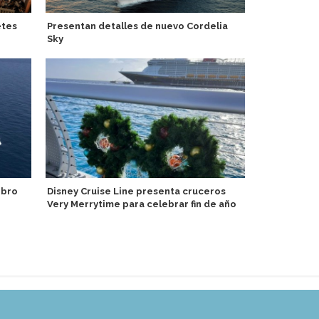
etes
Presentan detalles de nuevo Cordelia
Antarctica2
Sky
Leica Came
ibro
Disney Cruise Line presenta cruceros
Presentan p
Very Merrytime para celebrar fin de año
en hoteles 
del Asuka II