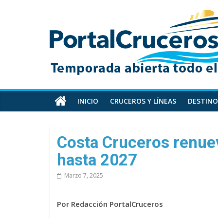
Skip
PortalCruceros
to
content
Toda
la
información
de
cruceros
en
INICIO
CRUCEROS Y LÍNEAS
DESTINO
un
solo
sitio
Costa Cruceros renue
hasta 2027
Marzo 7, 2025
Por Redacción PortalCruceros