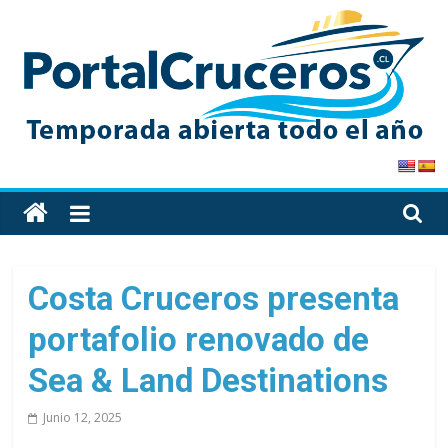
Skip
to
content
PortalCruceros
Toda
la
información
de
Costa Cruceros presenta
cruceros
portafolio renovado de
en
un
Sea & Land Destinations
solo
sitio
Junio 12, 2025