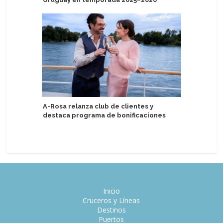
Cliente y
A-Rosa relanza club de clientes y
destaca programa de bonificaciones
Cruceros 
energía 
Inicio
Cruceros y Líneas
Destinos
Puertos