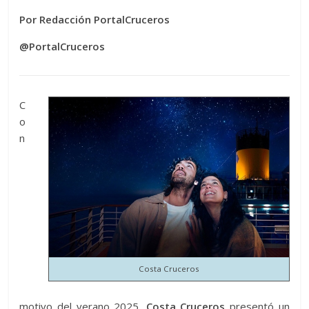
Por Redacción PortalCruceros
@PortalCruceros
C
o
n
Costa Cruceros
motivo del verano 2025,
Costa Cruceros
presentó un