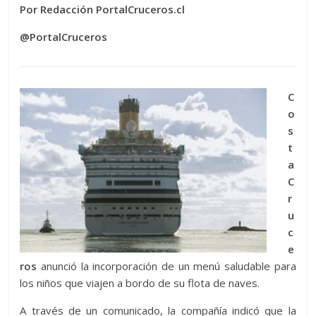
Por Redacción PortalCruceros.cl
@PortalCruceros
C
o
s
t
a
C
r
u
c
e
ros
anunció la incorporación de un menú saludable para
los niños que viajen a bordo de su flota de naves.
A través de un comunicado, la compañía indicó que la