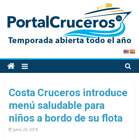
Skip
to
content
PortalCruceros
Toda
la
información
de
Costa Cruceros introduce
cruceros
menú saludable para
en
un
niños a bordo de su flota
solo
sitio
Junio 20, 2018