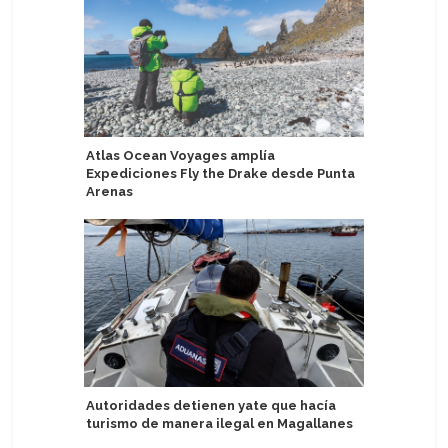
Atlas Ocean Voyages amplía
Holland 
Expediciones Fly the Drake desde Punta
estrenan
Arenas
el Ooste
Autoridades detienen yate que hacía
Hapag-Ll
turismo de manera ilegal en Magallanes
Curated 