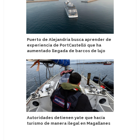
Puerto de Alejandría busca aprender de
Uruguay 
experiencia de PortCastelló que ha
avistamie
aumentado llegada de barcos de lujo
presenta
Autoridades detienen yate que hacía
Nueva co
turismo de manera ilegal en Magallanes
descubri
destinos