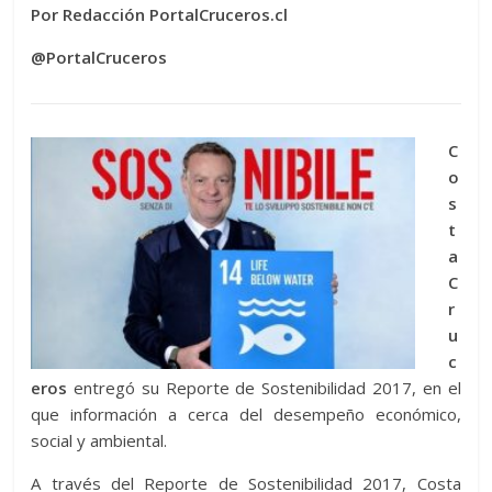
Por Redacción PortalCruceros.cl
@PortalCruceros
C
o
s
t
a
C
r
u
c
eros
entregó su Reporte de Sostenibilidad 2017, en el
que información a cerca del desempeño económico,
social y ambiental.
A través del Reporte de Sostenibilidad 2017, Costa