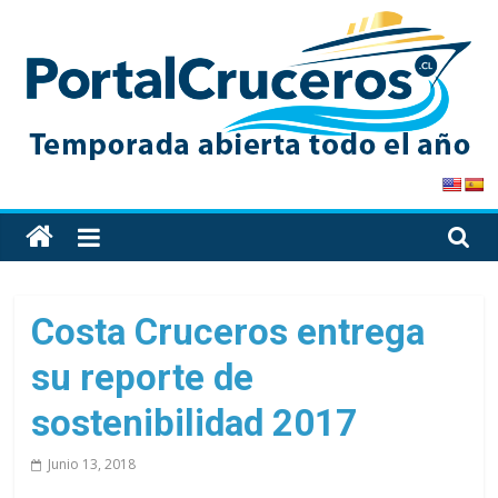
Skip
to
content
PortalCruceros
Toda
la
información
de
Costa Cruceros entrega
cruceros
su reporte de
en
un
sostenibilidad 2017
solo
sitio
Junio 13, 2018