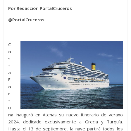
Por Redacción PortalCruceros
@PortalCruceros
C
o
s
t
a
F
o
r
t
u
na
inauguró en Atenas su nuevo itinerario de verano
2024, dedicado exclusivamente a Grecia y Turquía.
Hasta el 13 de septiembre, la nave partirá todos los