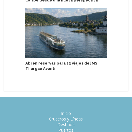
Caribe desde una nueva perspectiva
verano d
Abren reservas para 12 viajes del MS
Brasil pr
Thurgau Avanti
de Turis
Inicio
Cruceros y Líneas
Destinos
Puertos