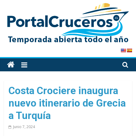
Skip
to
content
PortalCruceros
Toda
la
información
de
Costa Crociere inaugura
cruceros
nuevo itinerario de Grecia
en
un
a Turquía
solo
sitio
Junio 7, 2024