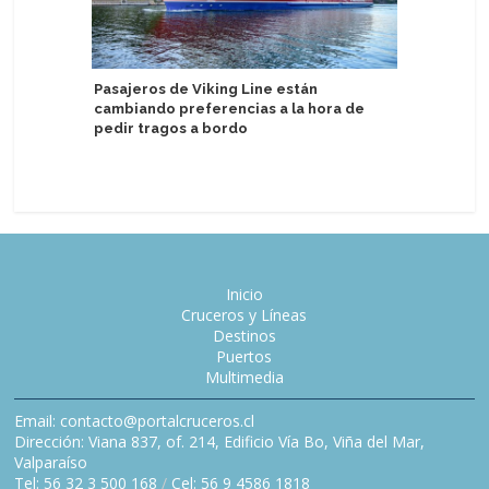
Pasajeros de Viking Line están
Emerald C
cambiando preferencias a la hora de
en yate d
pedir tragos a bordo
del Emer
Inicio
Cruceros y Líneas
Destinos
Puertos
Multimedia
Email: contacto@portalcruceros.cl
Dirección: Viana 837, of. 214, Edificio Vía Bo, Viña del Mar,
Valparaíso
Tel: 56 32 3 500 168
/
Cel: 56 9 4586 1818