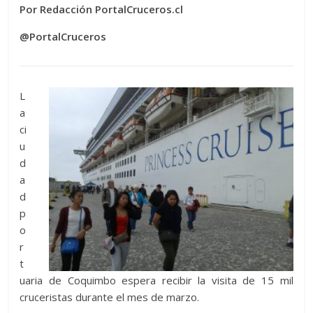
Por Redacción PortalCruceros.cl
@PortalCruceros
L
a
ci
u
d
a
d
p
o
r
t
uaria de Coquimbo espera recibir la visita de 15 mil
cruceristas durante el mes de marzo.