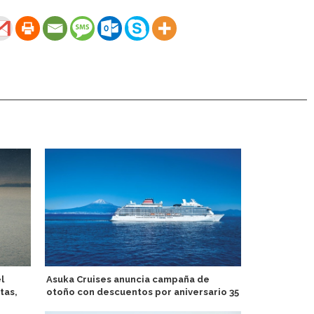
l
Asuka Cruises anuncia campaña de
Michelle Be
tas,
otoño con descuentos por aniversario 35
curadora cul
Victory Crui