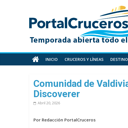
Skip
PortalCruceros
to
content
Toda
la
información
de
cruceros
en
INICIO
CRUCEROS Y LÍNEAS
DESTINO
un
solo
sitio
Comunidad de Valdivia
Discoverer
Abril 20, 2026
Por Redacción PortalCruceros