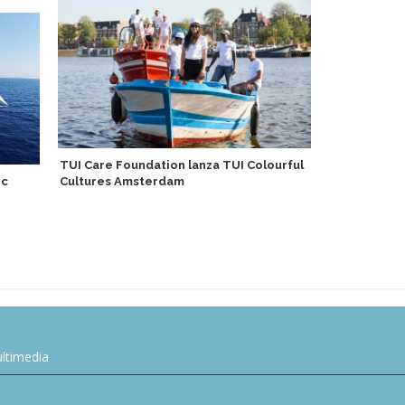
TUI Care Foundation lanza TUI Colourful
ic
Cultures Amsterdam
Brasil prota
de Turismo 
ltimedia