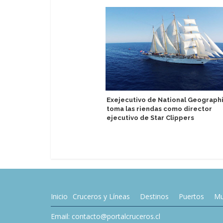
Exejecutivo de National Geograph
toma las riendas como director
ejecutivo de Star Clippers
Inicio
Cruceros y Líneas
Destinos
Puertos
Mu
Email: contacto@portalcruceros.cl