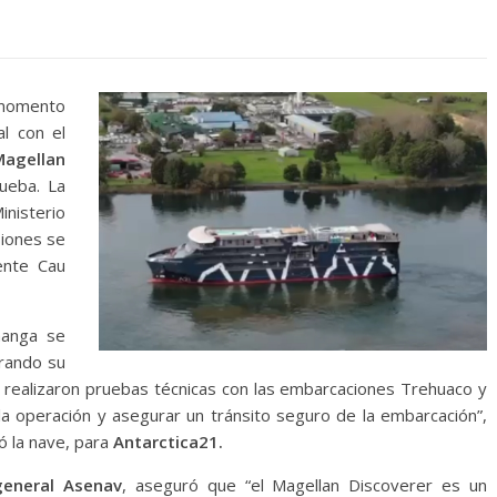
momento
al con el
Magellan
ueba. La
inisterio
iones se
uente Cau
manga se
rando su
se realizaron pruebas técnicas con las embarcaciones Trehuaco y
de la operación y asegurar un tránsito seguro de la embarcación”,
ó la nave, para
Antarctica21.
general Asenav
, aseguró que “el Magellan Discoverer es un