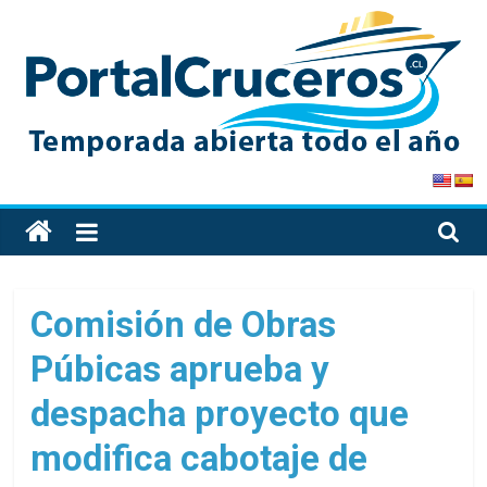
Skip
to
content
PortalCruceros
Toda
la
información
de
Comisión de Obras
cruceros
Púbicas aprueba y
en
un
despacha proyecto que
solo
sitio
modifica cabotaje de