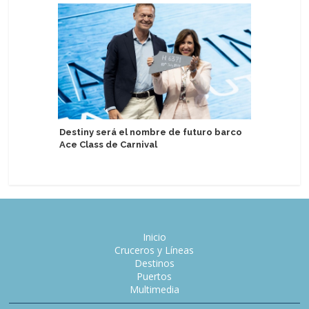
Destiny será el nombre de futuro barco
Agencia 
Ace Class de Carnival
socio de
Inicio
Cruceros y Líneas
Destinos
Puertos
Multimedia