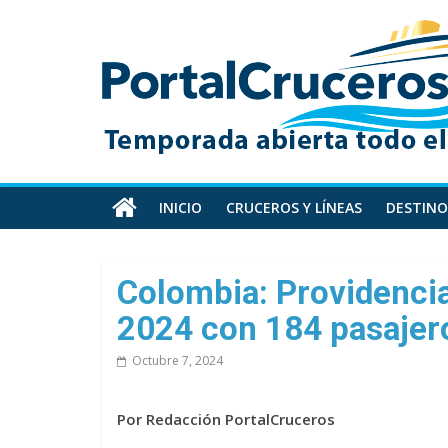
Skip
PortalCruceros
to
content
Toda
la
información
de
cruceros
en
INICIO
CRUCEROS Y LÍNEAS
DESTINO
un
solo
sitio
Colombia: Providencia
2024 con 184 pasajer
Octubre 7, 2024
Por Redacción PortalCruceros