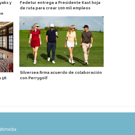
yaks y
Fedetur entrega a Presidente Kast hoja
México recib
de ruta para crear 100 mil empleos
en período
ón
Silversea firma acuerdo de colaboración
Experiencia
 56
con Perrygolf
destaca ent
Discovery T
ltimedia