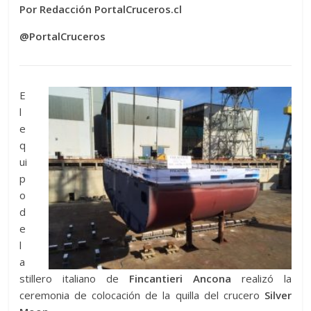
Por Redacción PortalCruceros.cl
@PortalCruceros
E
l
e
q
ui
p
o
d
e
l
a
stillero italiano de
Fincantieri Ancona
realizó la
ceremonia de colocación de la quilla del crucero
Silver