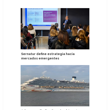
Sernatur define estrategia hacia
MSC Cruc
mercados emergentes
campaña 
Brasil