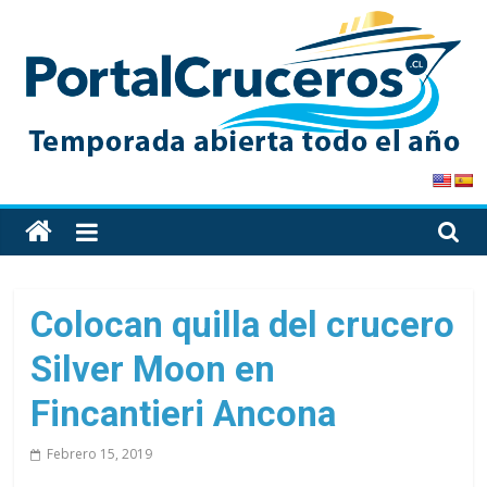
Skip
to
content
PortalCruceros
Toda
la
información
de
Colocan quilla del crucero
cruceros
Silver Moon en
en
un
Fincantieri Ancona
solo
sitio
Febrero 15, 2019